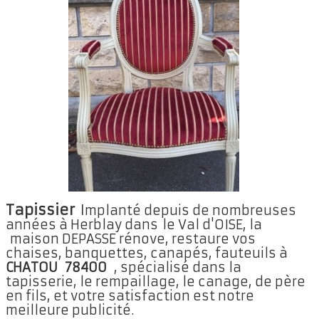
▼
Rempailleur 78
▼
Réparation chaises
Réparation de chaises 78
▼
Réparation de chaises 92
▼
Nos réalisations
Contact
Tapissier
I
mplanté depuis de nombreuses
années à Herblay dans le Val d'OISE, la
maison DEPASSE rénove, restaure vos
chaises, banquettes, canapés, fauteuils à
CHATOU 78400
, spécialisé dans la
tapisserie, le rempaillage, le canage, de père
en fils, et votre satisfaction est notre
meilleure publicité.