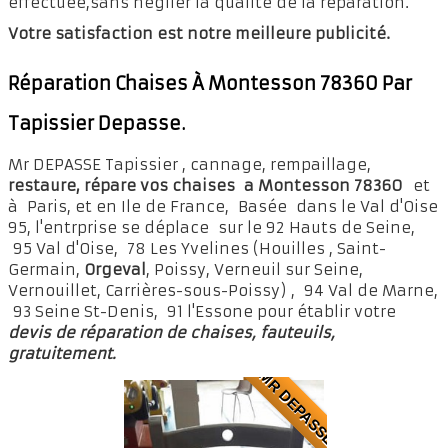
effectuée,sans néglier la qualité de la réparation.
Votre satisfaction est notre meilleure publicité.
Réparation Chaises À Montesson 78360 Par
Tapissier Depasse.
Mr DEPASSE Tapissier , cannage, rempaillage,
restaure, répare vos chaises a Montesson 78360
et
à Paris, et en Ile de France, Basée dans le Val d'Oise
95, l'entrprise se déplace sur le 92 Hauts de Seine,
95 Val d'Oise, 78 Les Yvelines (Houilles , Saint-
Germain,
Orgeval
, Poissy, Verneuil sur Seine,
Vernouillet, Carrières-sous-Poissy) , 94 Val de Marne,
93 Seine St-Denis, 91 l'Essone pour établir votre
devis de réparation de chaises, fauteuils,
gratuitement.
MR DEPASSE