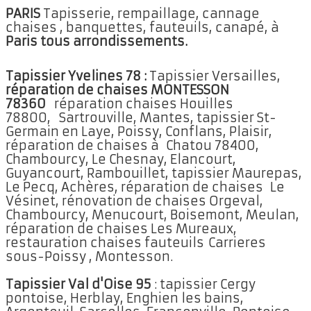
PARIS
Tapisserie, rempaillage, cannage
chaises , banquettes, fauteuils, canapé, à
Paris tous arrondissements.
Tapissier Yvelines 78 :
Tapissier Versailles,
réparation de chaises MONTESSON
78360
réparation chaises Houilles
78800, Sartrouville, Mantes, tapissier St-
Germain en Laye, Poissy, Conflans, Plaisir,
réparation de chaises à Chatou 78400,
Chambourcy, Le Chesnay, Elancourt,
Guyancourt, Rambouillet, tapissier Maurepas,
Le Pecq, Achères, réparation de chaises Le
Vésinet, rénovation de chaises Orgeval,
Chambourcy, Menucourt, Boisemont, Meulan,
réparation de chaises Les Mureaux,
restauration chaises fauteuils Carrieres
sous-Poissy , Montesson.
Tapissier Val d'Oise 95
: tapissier Cergy
pontoise, Herblay, Enghien les bains,