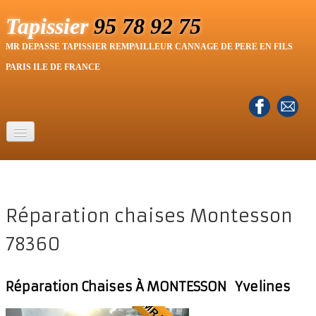
Tapissier
95 78 92 75
MR DEPASSE TAPISSIER REMPAILLEUR CANNAGE DE PERE EN FILS
PARIS ILE DE FRANCE
Accueil
Tapissier
Tapissier 95 Val d'Oise
Réparation chaises Montesson
▼
78360
Tapissier 78 Yvelines
▼
Tapissier 92 Hauts de Seine
▼
Réparation Chaises À MONTESSON Yvelines
Cannage chaises