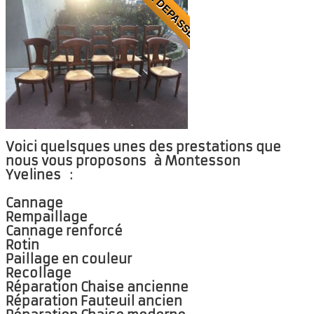
MR DEPASSE
▼
Rempailleur 78
▼
Réparation chaises
Réparation de chaises 78
▼
Réparation de chaises 92
▼
Voici quelsques unes des prestations que
nous vous proposons à Montesson
Nos réalisations
Yvelines :
Contact
Cannage
Rempaillage
Cannage renforcé
Rotin
Paillage en couleur
Recollage
Réparation Chaise ancienne
Réparation Fauteuil ancien